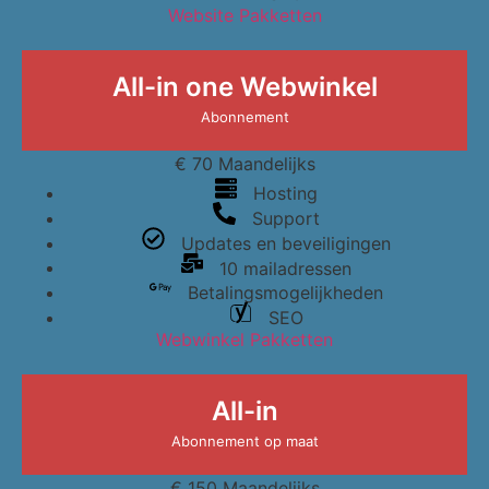
Website Pakketten
All-in one Webwinkel
Abonnement
€
70
Maandelijks
Hosting
Support
Updates en beveiligingen
10 mailadressen
Betalingsmogelijkheden
SEO
Webwinkel Pakketten
All-in
Abonnement op maat
€
150
Maandelijks