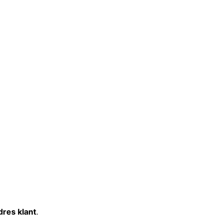
res klant
.