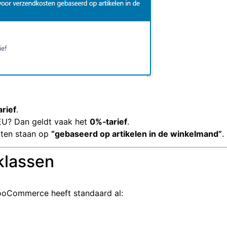
rief
.
EU? Dan geldt vaak het
0%‑tarief
.
laten staan op
“gebaseerd op artikelen in de winkelmand”
.
klassen
WooCommerce heeft standaard al: