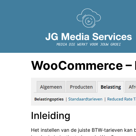
de
inhoud
WooCommerce – Be
Inleiding
Het instellen van de juiste BTW‑tarieven kan be